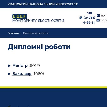
УМАНСЬКИЙ НАЦІОНАЛЬНИЙ УНІВЕРСИТЕТ
+38
moni
ВІДДІЛ
(04744)
moni
МОНІТОРИНГУ ЯКОСТІ ОСВІТИ
4-69-84
НОВИНИ
Головна
»
Дипломні роботи
ПРО ВІДДІЛ
Дипломні роботи
СТУДЕНТУ
Магістр
(6012)
ВИКЛАДАЧУ
Бакалавр
(1080)
АНКЕТУВАННЯ
ДИПЛОМНІ РОБОТИ
ПРОЕКТИ ОСВІТНІХ ПРОГРАМ