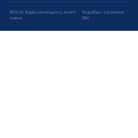
©2026 Відділ моніторингу якості
Розробка і підтримка
освіти
DPC