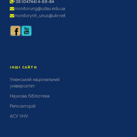
+38 (04744) 4-69-84
АКРЕДИТАЦІЙНІ ЕКСПЕРТИЗИ
monitorung@udau.edu.ua
АКАДЕМІЧНА ДОБРОЧЕСНІСТЬ
monitorynh_unus@ukr.net
ІНШІ САЙТИ
Уманський національний
університет
Наукова бібліотека
Репозиторій
АСУ УНУ