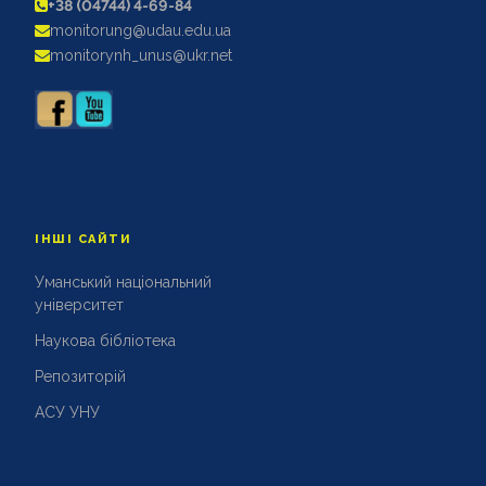
+38 (04744) 4-69-84
АКРЕДИТАЦІЙНІ ЕКСПЕРТИЗИ
monitorung@udau.edu.ua
АКАДЕМІЧНА ДОБРОЧЕСНІСТЬ
monitorynh_unus@ukr.net
ІНШІ САЙТИ
Уманський національний
університет
Наукова бібліотека
Репозиторій
АСУ УНУ