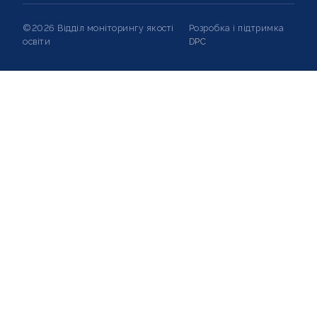
©2026 Відділ моніторингу якості
Розробка і підтримка
освіти
DPC