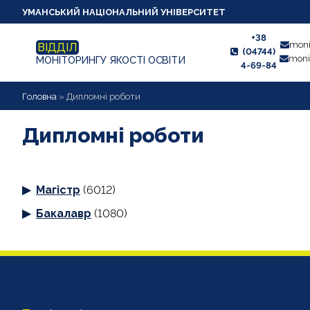
УМАНСЬКИЙ НАЦІОНАЛЬНИЙ УНІВЕРСИТЕТ
+38
moni
ВІДДІЛ
(04744)
moni
МОНІТОРИНГУ ЯКОСТІ ОСВІТИ
4-69-84
НОВИНИ
Головна
»
Дипломні роботи
ПРО ВІДДІЛ
Дипломні роботи
СТУДЕНТУ
Магістр
(6012)
ВИКЛАДАЧУ
Бакалавр
(1080)
АНКЕТУВАННЯ
ДИПЛОМНІ РОБОТИ
ПРОЕКТИ ОСВІТНІХ ПРОГРАМ